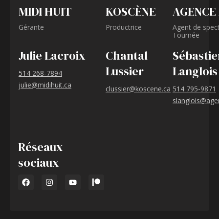
MIDI HUIT
KOSCÈNE
AGENCE
Gérante
Productrice
Agent de spect
Tournée
Julie Lacroix
Chantal
Sébastie
Lussier
Langlois
514 268-7894
julie@midihuit.ca
clussier@koscene.ca
514 795-9871
slanglois@age
Réseaux
sociaux